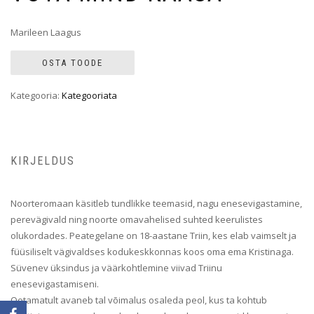
Marileen Laagus
OSTA TOODE
Kategooria:
Kategooriata
KIRJELDUS
Noorteromaan käsitleb tundlikke teemasid, nagu enesevigastamine,
perevägivald ning noorte omavahelised suhted keerulistes
olukordades. Peategelane on 18-aastane Triin, kes elab vaimselt ja
füüsiliselt vägivaldses kodukeskkonnas koos oma ema Kristinaga.
Süvenev üksindus ja väärkohtlemine viivad Triinu
enesevigastamiseni.
Ootamatult avaneb tal võimalus osaleda peol, kus ta kohtub