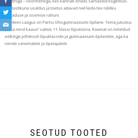
Martiniga – noormehega, kes kannab endas sarnaseid kogemusi.
Vastastikune usaldus ja toetus aitavad neil leida tee isikliku
vabaduse ja sisemise rahuni.
Marileen Laagus on Pärnu Ühisgümnaasiumi õpilane. Tema jutustus
„Võta mind kaasa“ valmis 11. klassi lõputööna. Raamat on mõeldud
eelkõige põhikooli lõpuklasside ja gümnaasiumi õpilastele, aga ka
nende vanematele ja õpetajatele
SEOTUD TOOTED