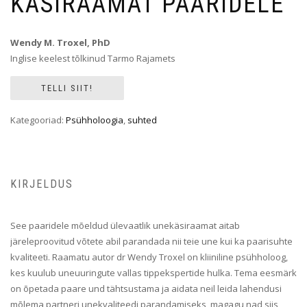
KÄSIRAAMAT PAARIDELE
Wendy M. Troxel, PhD
Inglise keelest tõlkinud Tarmo Rajamets
TELLI SIIT!
Kategooriad:
Psühholoogia
,
suhted
KIRJELDUS
See paaridele mõeldud ülevaatlik unekäsiraamat aitab
järeleproovitud võtete abil parandada nii teie une kui ka paarisuhte
kvaliteeti. Raamatu autor dr Wendy Troxel on kliiniline psühholoog,
kes kuulub uneuuringute vallas tippekspertide hulka. Tema eesmärk
on õpetada paare und tähtsustama ja aidata neil leida lahendusi
mõlema partneri unekvaliteedi parandamiseks, magagu nad siis