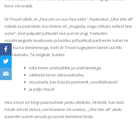
koos või eraldi.
Dr Troxel ütleb, et „hea uni on uus hea seks“. Raamatus „Ühe teki all“
näitab ta paaridele, kui oluline on „magada, nagu sõltuks sellest teie
suhe“, sest paljudel juhtudel see just nii ongi. Toetudes
nüüdisaegsele teadusele ja tundes põhjalikult partnerite suhet nii
une kui ka teineteisega, toob dr Troxel lugejateni täiesti uut liiki
uneraamatu. Ta selgitab, kuidas
tulla toime unetsüklite ja unehäiretega,
säilitada terve seksuaalsuhe,
otsustada, kas küsida partnerilt „voodilahutust“
ja palju muud.
Hea ööuni on kõigi paarisuhete jaoks ülitähtis. Ükskõik, kas teid
hoiab ärkvel stress, norskamine või unetus, „Ühe teki all“ aitab
paaridel uuesti uinuda ja uuesti teineteist leida.