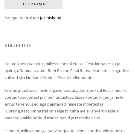
TELLI RAAMAT!
Kategooria:
kultuur ja ühiskond
KIRJELDUS
Hoiate käes raamatut, millesse on talletatud Eesti kinnaste ilu ja
ajalugu. Raamatu autor Reet Piiri on Eesti Rahva Muuseumi kogudest
valinud siia kindaid kõikidest Eesti kihelkondadest.
Kindad jutustavad meile lugusid aastasadade jooksul Eestis omaks
võetud töövõtetest ja moemuutustest. Sisse kootud kirjad ja neile
antud tähendused aga pajatavad inimeste mõtetest ja
iluotsingutest. Kinnastel on selgesti näha meie rahvarõivastele
omased paikkondlikud traditsioonid ja mitmekesisus.
Esemed, millega me iga päev harjunud oleme, tunduvadki vahel nii