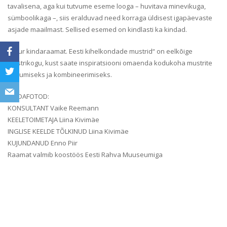
tavalisena, aga kui tutvume eseme looga – huvitava minevikuga,
sümboolikaga –, siis eralduvad need korraga üldisest igapäevaste
asjade maailmast. Sellised esemed on kindlasti ka kindad.
„Suur kindaraamat. Eesti kihelkondade mustrid“ on eelkõige
mustrikogu, kust saate inspiratsiooni omaenda kodukoha mustrite
kudumiseks ja kombineerimiseks.
KINDAFOTOD:
KONSULTANT Vaike Reemann
KEELETOIMETAJA Liina Kivimäe
INGLISE KEELDE TÕLKINUD Liina Kivimäe
KUJUNDANUD Enno Piir
Raamat valmib koostöös Eesti Rahva Muuseumiga