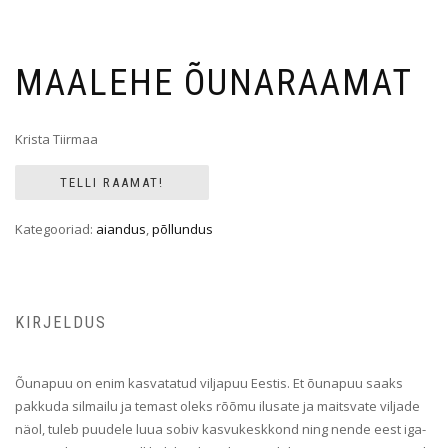
MAALEHE ÕUNARAAMAT
Krista Tiirmaa
TELLI RAAMAT!
Kategooriad:
aiandus
,
põllundus
KIRJELDUS
Õunapuu on enim kasvatatud viljapuu Eestis. Et õunapuu saaks
pakkuda silmailu ja temast oleks rõõmu ilusate ja maitsvate viljade
näol, tuleb puudele luua sobiv kasvukeskkond ning nende eest iga-