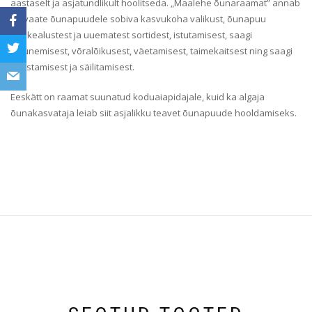
aastaselt ja asjatundlikult hoolitseda. „Maalehe õunaraamat” annab
ülevaate õunapuudele sobiva kasvukoha valikust, õunapuu
pookealustest ja uuematest sortidest, istutamisest, saagi
kujunemisest, võralõikusest, väetamisest, taimekaitsest ning saagi
koristamisest ja säilitamisest.
Eeskätt on raamat suunatud koduaiapidajale, kuid ka algaja
õunakasvataja leiab siit asjalikku teavet õunapuude hooldamiseks.