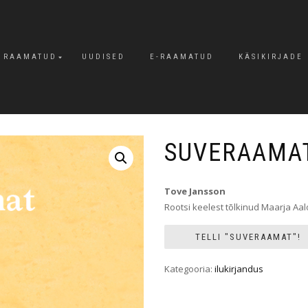
RAAMATUD
UUDISED
E-RAAMATUD
KÄSIKIRJADE
SUVERAAMA
Tove Jansson
Rootsi keelest tõlkinud Maarja Aa
TELLI "SUVERAAMAT"!
Kategooria:
ilukirjandus