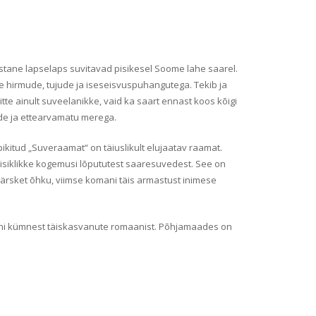
stane lapselaps suvitavad pisikesel Soome lahe saarel.
 hirmude, tujude ja iseseisvuspuhangutega. Tekib ja
te ainult suveelanikke, vaid ka saart ennast koos kõigi
de ja ettearvamatu merega.
ikitud „Suveraamat“ on täiuslikult elujaatav raamat.
isiklikke kogemusi lõpututest saaresuvedest. See on
ärsket õhku, viimse komani täis armastust inimese
ni kümnest täiskasvanute romaanist. Põhjamaades on
.